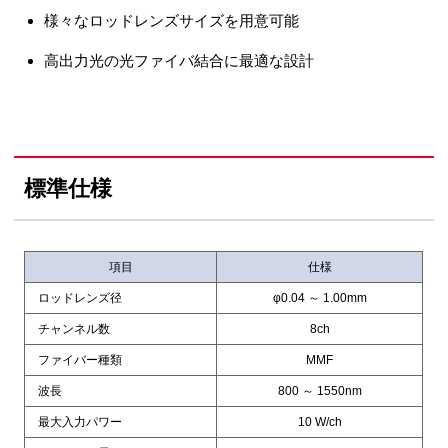
様々なロッドレンズサイズを用意可能
高出力光の光ファイバ結合に最適な設計
標準仕様
項目
仕様
ロッドレンズ径
φ0.04 ～ 1.00mm
チャンネル数
8ch
ファイバー種類
MMF
波長
800 ～ 1550nm
最大入力パワー
10 W/ch