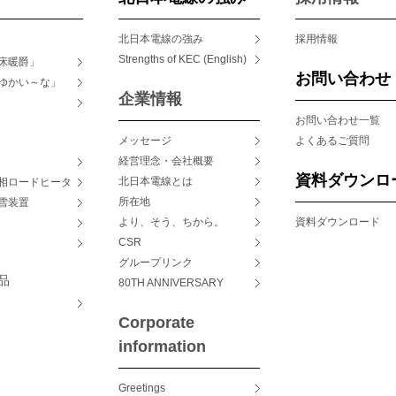
北日本電線の強み
採用情報
Strengths of KEC (English)
床暖爵」
お問い合わせ
ゆかい～な」
企業情報
タ
お問い合わせ一覧
メッセージ
よくあるご質問
経営理念・会社概要
資料ダウンロ
北日本電線とは
相ロードヒータ
所在地
雪装置
より、そう、ちから。
資料ダウンロード
CSR
グループリンク
品
80TH ANNIVERSARY
Corporate
information
Greetings