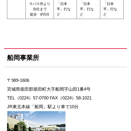
※バス停より
「日本
「日本
「日本
当社まで
平」行な
平」行な
平」行な
徒歩 約5分
ど
ど
ど
船岡事業所
〒989-1606
宮城県柴田郡柴田町大字船岡字山田1番4号
TEL（0224）57-0700 FAX（0224）58-1021
JR東北本線「船岡」駅より車で10分