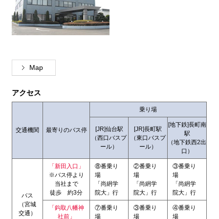
Map
アクセス
乗り場
[地下鉄]長町南
[JR]仙台駅
[JR]長町駅
交通機関
最寄りのバス停
駅
（西口バスプ
（東口バスプ
（地下鉄西2出
ール）
ール）
口）
「新田入口」
⑧番乗り
②番乗り
③番乗り
※バス停より
場
場
場
当社まで
「尚絅学
「尚絅学
「尚絅学
徒歩 約3分
院大」行
院大」行
院大」行
バス
（宮城
「鈎取八幡神
⑦番乗り
③番乗り
④番乗り
交通）
社前」
場
場
場