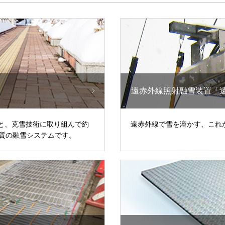
遠赤外線照射融雪装置「
と、克雪技術に取り組んで約
遠赤外線で雪を溶かす、これ
品質の融雪システムです。