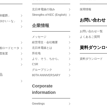
北日本電線の強み
採用情報
Strengths of KEC (English)
床暖爵」
お問い合わせ
ゆかい～な」
企業情報
タ
お問い合わせ一覧
メッセージ
よくあるご質問
経営理念・会社概要
資料ダウンロ
北日本電線とは
相ロードヒータ
所在地
雪装置
より、そう、ちから。
資料ダウンロード
CSR
グループリンク
品
80TH ANNIVERSARY
Corporate
information
Greetings