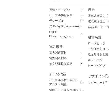
電線・ケーブル
暖房
ケーブル劣化診断
電気式床暖房「
光ケーブル
電気式床暖房「
光デバイス(Japanese)
OAフロアヒー
Optical
Device（English）
融雪装置
ロードヒータ
電力機器
一般住宅向け三
電力関連資材
遠赤外線照射融
電力関連機器
ホットバン
架空配電模擬線路
ヒートパイプ
省力化機器
リサイクル商
ケーブル張替工事フル
®
リピーボード
アシスト装置
電線ドラム回転抑制機